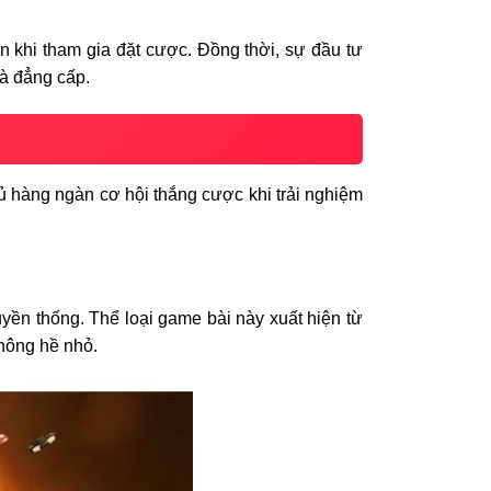
n khi tham gia đặt cược. Đồng thời, sự đầu tư
và đẳng cấp.
hủ hàng ngàn cơ hội thắng cược khi trải nghiệm
uyền thống. Thể loại game bài này xuất hiện từ
không hề nhỏ.