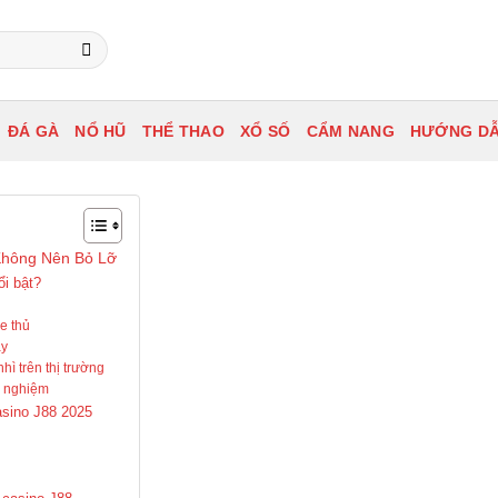
ĐÁ GÀ
NỔ HŨ
THỂ THAO
XỔ SỐ
CẨM NANG
HƯỚNG D
Không Nên Bỏ Lỡ
i bật?
e thủ
ậy
hì trên thị trường
h nghiệm
asino J88 2025