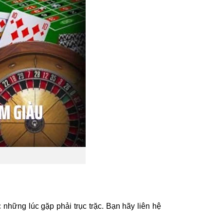
những lúc gặp phải trục trặc. Bạn hãy liên hệ