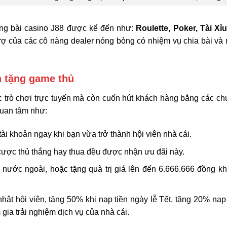
òng bài
casino J88
được kể đến như:
Roulette, Poker, Tài Xỉ
rợ của các cô nàng dealer nóng bỏng có nhiệm vụ chia bài và
h tặng game thủ
 trò chơi trực tuyến mà còn cuốn hút khách hàng bằng các c
uan tâm như:
i khoản ngay khi bạn vừa trở thành hội viên nhà cái.
 cược thủ thắng hay thua đều được nhận ưu đãi này.
 nước ngoài, hoặc tặng quà trị giá lên đến 6.666.666 đồng k
nhật hội viên, tặng 50% khi nạp tiền ngày lễ Tết, tặng 20% nạ
 gia trải nghiệm dịch vụ của nhà cái.