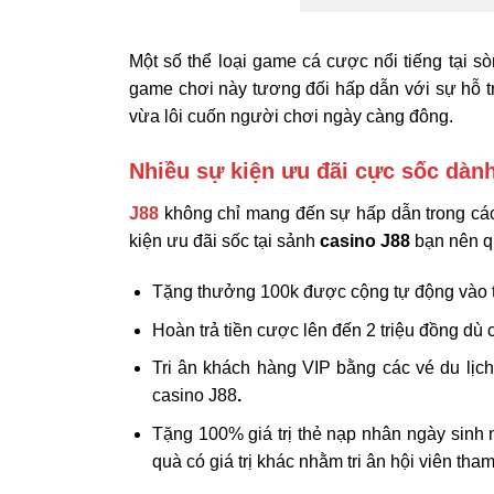
Một số thể loại game cá cược nổi tiếng tại s
game chơi này tương đối hấp dẫn với sự hỗ t
vừa lôi cuốn người chơi ngày càng đông.
Nhiều sự kiện ưu đãi cực sốc dàn
J88
không chỉ mang đến sự hấp dẫn trong các
kiện ưu đãi sốc tại sảnh
casino J88
bạn nên q
Tặng thưởng 100k được cộng tự động vào tà
Hoàn trả tiền cược lên đến 2 triệu đồng dù
Tri ân khách hàng VIP bằng các vé du lịch
casino J88
.
Tặng 100% giá trị thẻ nạp nhân ngày sinh 
quà có giá trị khác nhằm tri ân hội viên tham