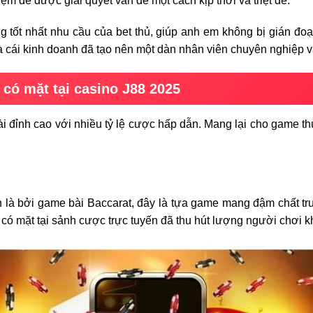
ệm để được giải quyết vấn đề một cách kịp thời và triệt để.
tốt nhất nhu cầu của bet thủ, giúp anh em không bị gián đoạ
hà cái kinh doanh đã tạo nên một dàn nhân viên chuyên nghiệp 
có mặt tại casino J88 2025
ài đỉnh cao với nhiều tỷ lệ cược hấp dẫn. Mang lại cho game t
nh là bởi game bài Baccarat, đây là tựa game mang đậm chất tr
ó có mặt tại sảnh cược trực tuyến đã thu hút lượng người chơi 