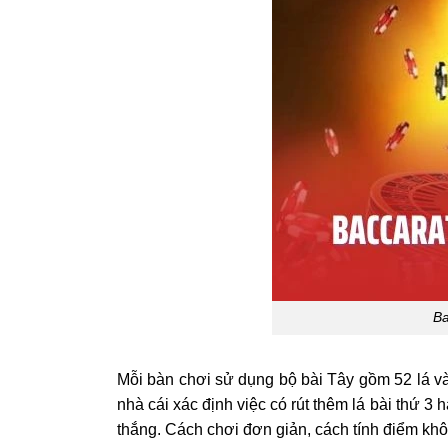
Ba
Mỗi bàn chơi sử dụng bộ bài Tây gồm 52 lá và
nhà cái xác định việc có rút thêm lá bài thứ 
thắng. Cách chơi đơn giản, cách tính điểm khô