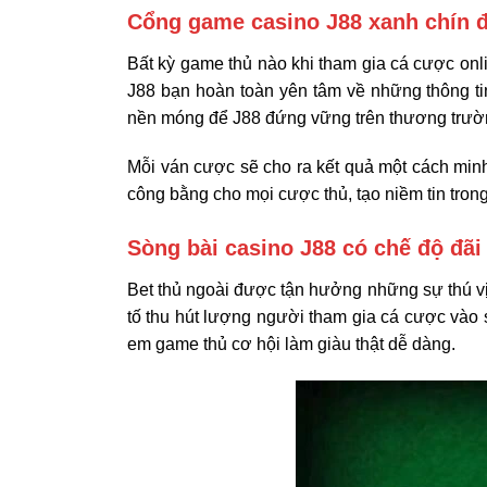
Cổng game casino J88 xanh chín đ
Bất kỳ game thủ nào khi tham gia cá cược onli
J88
bạn hoàn toàn yên tâm về những thông tin
nền móng để J88 đứng vững trên thương trườn
Mỗi ván cược sẽ cho ra kết quả một cách min
công bằng cho mọi cược thủ, tạo niềm tin tron
Sòng bài casino J88 có chế độ đãi 
Bet thủ ngoài được tận hưởng những sự thú v
tố thu hút lượng người tham gia cá cược vào
em game thủ cơ hội làm giàu thật dễ dàng.