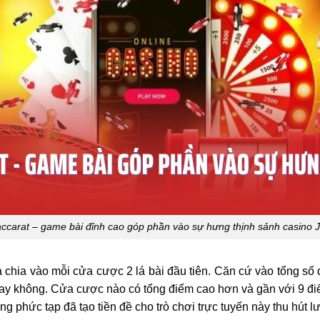
ccarat – game bài đỉnh cao góp phần vào sự hưng thịnh sảnh casino 
 chia vào mỗi cửa cược 2 lá bài đầu tiên. Căn cứ vào tổng số
3 hay không. Cửa cược nào có tổng điểm cao hơn và gần với 9 đ
ng phức tạp đã tạo tiền đề cho trò chơi trực tuyến này thu hú