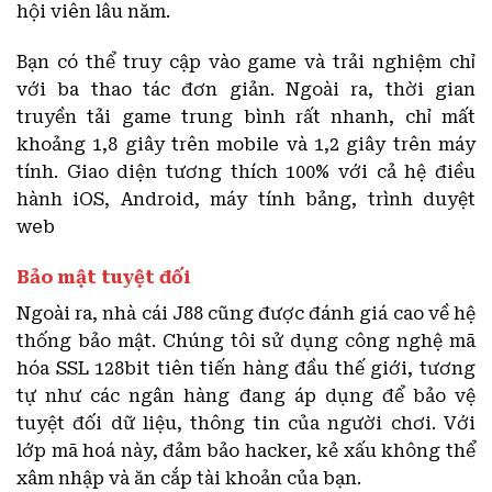
hội viên lâu năm.
Bạn có thể truy cập vào game và trải nghiệm chỉ
với ba thao tác đơn giản. Ngoài ra, thời gian
truyền tải game trung bình rất nhanh, chỉ mất
khoảng 1,8 giây trên mobile và 1,2 giây trên máy
tính. Giao diện tương thích 100% với cả hệ điều
hành iOS, Android, máy tính bảng, trình duyệt
web
Bảo mật tuyệt đối
Ngoài ra, nhà cái J88 cũng được đánh giá cao về hệ
thống bảo mật. Chúng tôi sử dụng công nghệ mã
hóa SSL 128bit tiên tiến hàng đầu thế giới, tương
tự như các ngân hàng đang áp dụng để bảo vệ
tuyệt đối dữ liệu, thông tin của người chơi. Với
lớp mã hoá này, đảm bảo hacker, kẻ xấu không thể
xâm nhập và ăn cắp tài khoản của bạn.