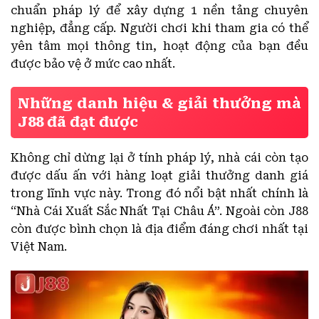
chuẩn pháp lý để xây dựng 1 nền tảng chuyên
nghiệp, đẳng cấp. Người chơi khi tham gia có thể
yên tâm mọi thông tin, hoạt động của bạn đều
được bảo vệ ở mức cao nhất.
Những danh hiệu & giải thưởng mà
J88 đã đạt được
Không chỉ dừng lại ở tính pháp lý, nhà cái còn tạo
được dấu ấn với hàng loạt giải thưởng danh giá
trong lĩnh vực này. Trong đó nổi bật nhất chính là
“Nhà Cái Xuất Sắc Nhất Tại Châu Á”. Ngoài còn J88
còn được bình chọn là địa điểm đáng chơi nhất tại
Việt Nam.