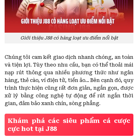
Giới thiệu J88 có hàng loạt ưu điểm nổi bật
Chúng tôi cam kết giao dịch nhanh chóng, an toàn
và tiện lợi. Tùy theo nhu cầu, bạn có thể thoải mái
nạp rút thông qua nhiều phương thức như ngân
hàng, thẻ cào, ví điện tử, tiền ảo… Bên cạnh đó, quy
trình thực hiện cũng rất đơn giản, ngắn gọn, được
xử lý bằng công nghệ tự động để rút ngắn thời
gian, đảm bảo xanh chín, sòng phẳng.
Khám phá các siêu phẩm cá cược
cực hot tại J88