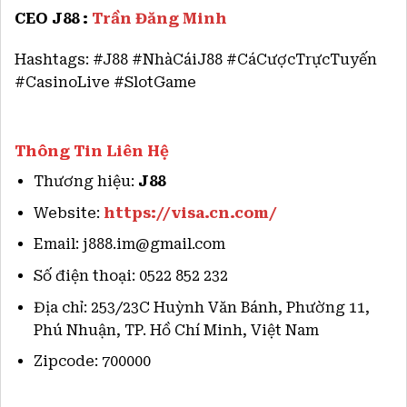
CEO J88 :
Trần Đăng Minh
Hashtags: #J88 #NhàCáiJ88 #CáCượcTrựcTuyến
#CasinoLive #SlotGame
Thông Tin Liên Hệ
Thương hiệu:
J88
Website:
https://visa.cn.com/
Email:
j888.im@gmail.com
Số điện thoại: 0522 852 232
Địa chỉ: 253/23C Huỳnh Văn Bánh, Phường 11,
Phú Nhuận, TP. Hồ Chí Minh, Việt Nam
Zipcode: 700000