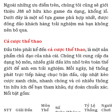
Ngoài những ưu điểm trên, chúng tôi cũng sẽ
giới
thiệu J88
sở hữu kho game đa dạng, khổng lồ.
Dưới đây là một số tựa game phù hợp nhất, được
đông đảo khách hàng trải nghiệm mà bạn không
nên bỏ qua.
Cá cược thể thao
Đầu tiên phải kể đến
cá cược thể thao
, là một sản
phẩm chủ đạo của nhà cái. Chúng tôi cung cấp đa
dạng bộ môn, nhiều giải đấu lớn nhỏ trên toàn thế
giới để anh em trải nghiệm. Mỗi ngày, hệ thống
phát trực tiếp hàng chục trận đấu, cập nhật kèo
cược xanh chín, nhanh chóng và có nhiều thông
tin hữu ích để bạn tham khảo, dự đoán chuẩn xác.
Nổi bật gồm:
Môn
Tỷ Lệ
Ngườ
Số
STT
Giải Đấu
Thể
Thắng
Chơi