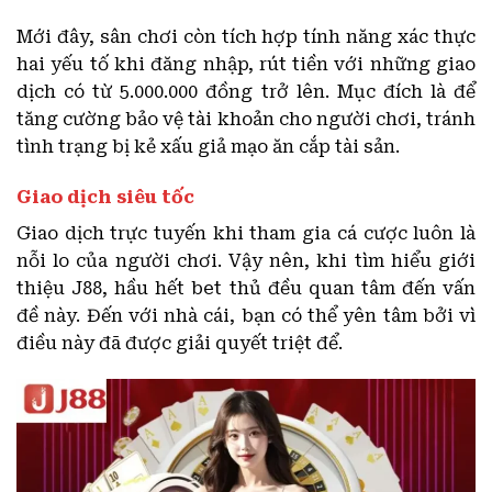
Mới đây, sân chơi còn tích hợp tính năng xác thực
hai yếu tố khi đăng nhập, rút tiền với những giao
dịch có từ 5.000.000 đồng trở lên. Mục đích là để
tăng cường bảo vệ tài khoản cho người chơi, tránh
tình trạng bị kẻ xấu giả mạo ăn cắp tài sản.
Giao dịch siêu tốc
Giao dịch trực tuyến khi tham gia cá cược luôn là
nỗi lo của người chơi. Vậy nên, khi tìm hiểu giới
thiệu J88,
hầu hết bet thủ đều quan tâm đến vấn
đề này. Đến với nhà cái, bạn có thể yên tâm bởi vì
điều này đã được giải quyết triệt để.