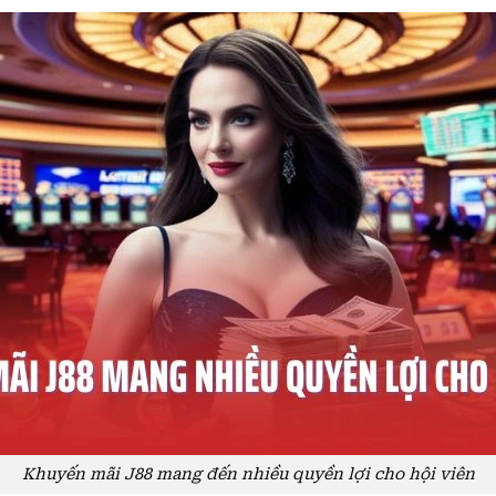
Khuyến mãi J88 mang đến nhiều quyền lợi cho hội viên