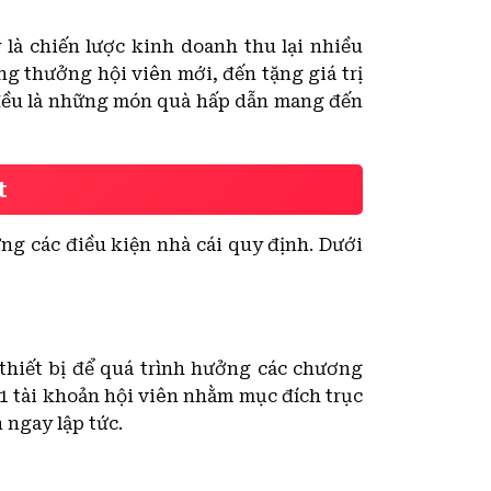
à chiến lược kinh doanh thu lại nhiều
ng thưởng hội viên mới, đến tặng giá trị
a đều là những món quà hấp dẫn mang đến
ất
g các điều kiện nhà cái quy định. Dưới
thiết bị để quá trình hưởng các chương
 1 tài khoản hội viên nhằm mục đích trục
 ngay lập tức.