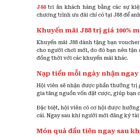
J88
tri ân khách hàng bằng các sự kiệ
chương trình ưu đãi chỉ có tại J88 để a
Khuyến mãi J88 trị giá 100% m
Khuyến mãi J88
dành tặng bạn voucher t
cho người chơi mới, do đó bạn nên tận 
đồng thời với các khuyến mãi khác.
Nạp tiền mỗi ngày nhận ngay
Hội viên sẽ nhận được phần thưởng trị g
gia tăng nguồn vốn đặt cược, giúp bạn 
Đặc biệt, hội viên có cơ hội được hưởn
cái. Ngay sau khi người mới đăng ký tài
Món quà đầu tiên ngay sau kh