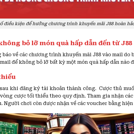
ố điều kiện để hưởng chương trình khuyến mãi J88 hoàn hả
không bỏ lỡ món quà hấp dẫn đến từ J88
 báo về các chương trình khuyến mãi J88 vào mail do 
mail để không bỏ lỡ bất kỳ một món quà hấp dẫn nào đ
thiểu
au khi đăng ký tài khoản thành công. Cược thủ mu
 vòng cược tối thiểu theo quy định. Tham gia nhận cá
u. Người chơi còn được nhận về các voucher bằng hiện v