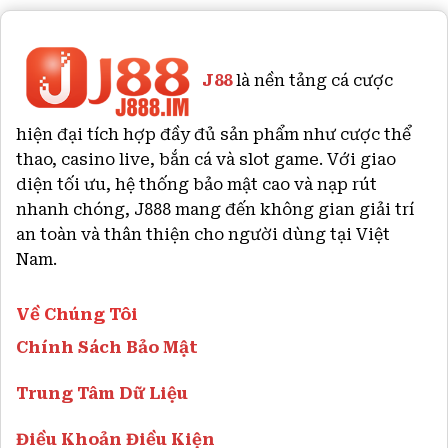
J88
là nền tảng cá cược
hiện đại tích hợp đầy đủ sản phẩm như cược thể
thao, casino live, bắn cá và slot game. Với giao
diện tối ưu, hệ thống bảo mật cao và nạp rút
nhanh chóng, J888 mang đến không gian giải trí
an toàn và thân thiện cho người dùng tại Việt
Nam.
Về Chúng Tôi
Chính Sách Bảo Mật
Trung Tâm Dữ Liệu
Điều Khoản Điều Kiện