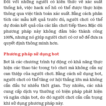
Đối với những người có kiến thức về xác suất
thống kê, việc
hack nổ hũ
có thể được thực hiện
thông qua việc tính toán xác suất. Bằng cách phân
tích các mẫu kết quả trước đó, người chơi có thể
dự đoán kết quả của các lần chơi tiếp theo. Mặc dù
phương pháp này không đảm bảo thành công
100%, nhưng nó giúp người chơi có cơ sở để đưa ra
quyết định thông minh hơn.
Phương pháp sử dụng bot
Bot là các chương trình tự động có khả năng thực
hiện các thao tác trong trò chơi mà không cần sự
can thiệp của người chơi. Bằng cách sử dụng bot,
người chơi có thể tăng cơ hội thắng lớn mà không
cần đầu tư nhiều thời gian. Tuy nhiên, các nhà
cung cấp dịch vụ thường có biện pháp phát hiện
và ngăn chặn bot, do đó người chơi cần cẩn trọng
khi sử dụng phương pháp này.