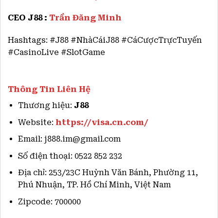
CEO J88 :
Trần Đăng Minh
Hashtags: #J88 #NhàCáiJ88 #CáCượcTrựcTuyến
#CasinoLive #SlotGame
Thông Tin Liên Hệ
Thương hiệu:
J88
Website:
https://visa.cn.com/
Email:
j888.im@gmail.com
Số điện thoại: 0522 852 232
Địa chỉ: 253/23C Huỳnh Văn Bánh, Phường 11,
Phú Nhuận, TP. Hồ Chí Minh, Việt Nam
Zipcode: 700000