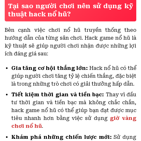
Tại sao người chơi nên sử dụng kỹ
thuật hack nổ hũ?
Bên cạnh việc chơi nổ hũ truyền thống theo
hướng dẫn của từng sân chơi. Hack game nổ hũ là
kỹ thuật sẽ giúp người chơi nhận được những lợi
ích đáng giá sau:
Gia tăng cơ hội thắng lớn:
Hack nổ hũ
có thể
giúp người chơi tăng tỷ lệ chiến thắng, đặc biệt
là trong những trò chơi có giải thưởng hấp dẫn.
Tiết kiệm thời gian và tiền bạc:
Thay vì đầu
tư thời gian và tiền bạc mà không chắc chắn,
hack game nổ hũ có thể giúp bạn đạt được mục
tiêu nhanh hơn bằng việc sử dụng
giờ vàng
chơi nổ hũ
.
Khám phá những chiến lược mới:
Sử dụng