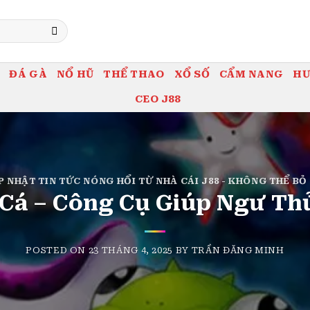
ĐÁ GÀ
NỔ HŨ
THỂ THAO
XỔ SỐ
CẨM NANG
HƯ
CEO J88
P NHẬT TIN TỨC NÓNG HỔI TỪ NHÀ CÁI J88 - KHÔNG THỂ BỎ 
 Cá – Công Cụ Giúp Ngư Th
POSTED ON
23 THÁNG 4, 2025
BY
TRẦN ĐĂNG MINH