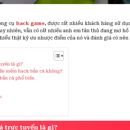
công cụ
hack game
, được rất nhiều khách hàng sử d
Tuy nhiên, vẫn có rất nhiều anh em tân thủ đang mơ hồ
m hiểu thật kỹ ưu nhược điểm của nó và đánh giá có nê
uyến là gì?
hần mềm hack bắn cá không?
bắn cá phổ biến
i
á trực tuyến là gì?