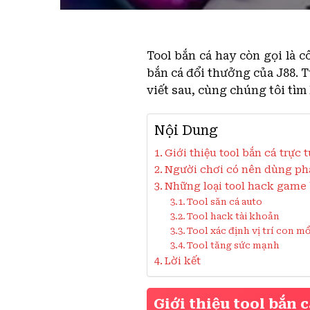
Tool bắn cá
hay còn gọi là 
bắn cá đổi thưởng của J88. 
viết sau, cùng chúng tôi tì
Nội Dung
Giới thiệu tool bắn cá trực t
Người chơi có nên dùng p
Những loại tool hack game 
Tool săn cá auto
Tool hack tài khoản
Tool xác định vị trí con mồ
Tool tăng sức mạnh
Lời kết
Giới thiệu tool bắn c