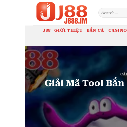
Skip
to
content
J88
GIỚI THIỆU
BẮN CÁ
CASINO
CẬ
Giải Mã Tool Bắn