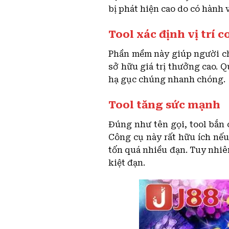
bị phát hiện cao do có hành 
Tool xác định vị trí 
Phần mềm này giúp người chơ
sở hữu giá trị thưởng cao. 
hạ gục chúng nhanh chóng.
Tool tăng sức mạnh
Đúng như tên gọi,
tool bắn 
Công cụ này rất hữu ích nế
tốn quá nhiều đạn. Tuy nhiê
kiệt đạn.