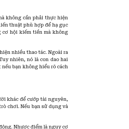
 mà không cần phải thực hiện
hiến thuật phù hợp để hạ gục
g cơ hội kiếm tiền mà không
hiện nhiều thao tác. Ngoài ra
Tuy nhiên, nó là con dao hai
át nếu bạn không hiểu rõ cách
ười khác để cướp tài nguyên,
 trò chơi. Nếu bạn sử dụng và
ự động. Nhược điểm là nguy cơ