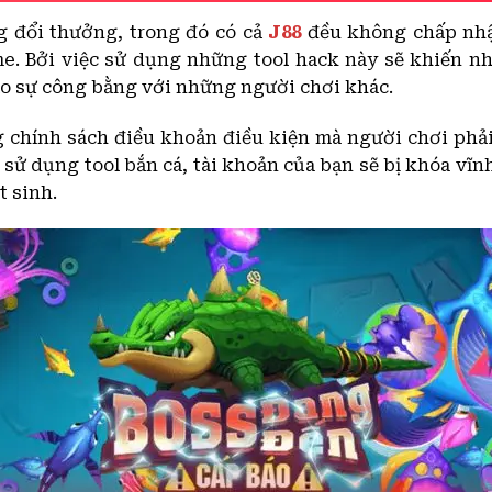
ng đổi thưởng, trong đó có cả
J88
đều không chấp nhậ
e. Bởi việc sử dụng những tool hack này sẽ khiến nhà
o sự công bằng với những người chơi khác.
g chính sách điều khoản điều kiện mà người chơi phải
n sử dụng
tool bắn cá
, tài khoản của bạn sẽ bị khóa vĩn
t sinh.